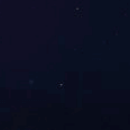
品租赁或组合产品产
保障的运营，多宝
电设备，形成几兆瓦
莞、温州、海口为基
一”，信守承诺，以