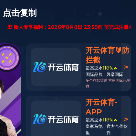
关注！
网站地图
关注微信
400-082-9989
新闻中心
联系多宝在线平台(中国)官网